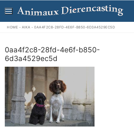
Ga
naar
de
inhoud
HOME
-
AIKA
-
0AA4F2C8-28FD-4E6F-B850-6D3A4529EC5D
0aa4f2c8-28fd-4e6f-b850-
6d3a4529ec5d