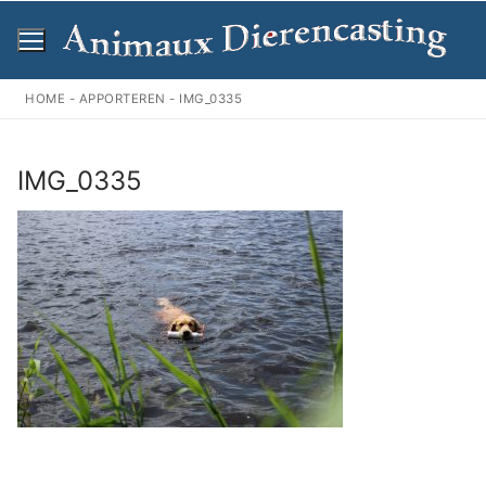
Ga
naar
de
inhoud
HOME
-
APPORTEREN
-
IMG_0335
IMG_0335