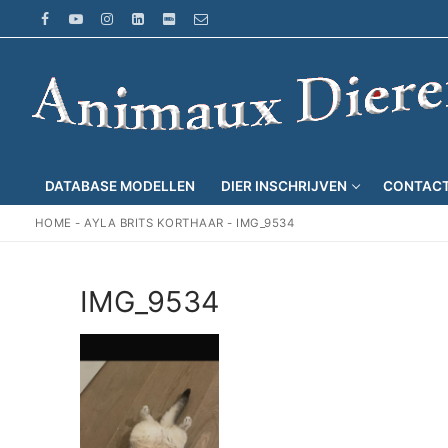
Ga
naar
de
inhoud
DATABASE MODELLEN
DIER INSCHRIJVEN
CONTAC
HOME
-
AYLA BRITS KORTHAAR
-
IMG_9534
IMG_9534