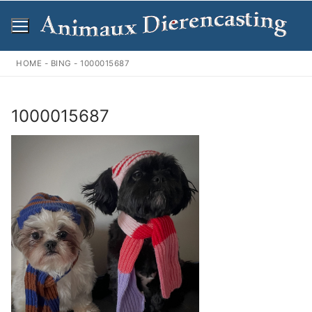
Ga
naar
de
inhoud
HOME
-
BING
-
1000015687
1000015687