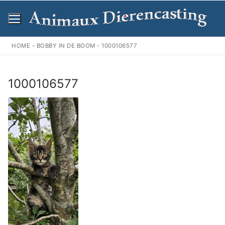
Ga
naar
de
inhoud
HOME
-
BOBBY IN DE BOOM
-
1000106577
1000106577