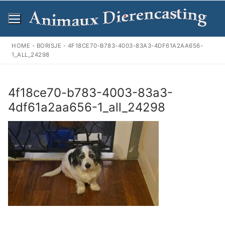
Ga
naar
de
inhoud
HOME
-
BORISJE
-
4F18CE70-B783-4003-83A3-4DF61A2AA656-
1_ALL_24298
4f18ce70-b783-4003-83a3-
4df61a2aa656-1_all_24298