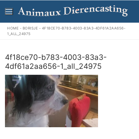
Ga
naar
de
inhoud
HOME
-
BORISJE
-
4F18CE70-B783-4003-83A3-4DF61A2AA656-
1_ALL_24975
4f18ce70-b783-4003-83a3-
4df61a2aa656-1_all_24975