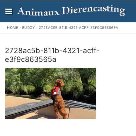
Ga
naar
de
inhoud
HOME
-
BUDDY
-
2728AC5B-811B-4321-ACFF-E3F9C863565A
2728ac5b-811b-4321-acff-
e3f9c863565a