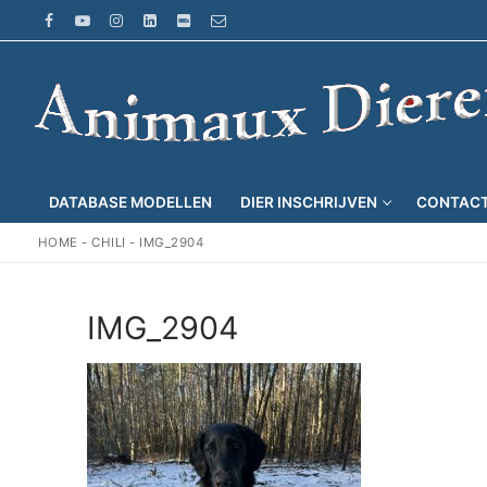
Ga
naar
de
inhoud
DATABASE MODELLEN
DIER INSCHRIJVEN
CONTAC
HOME
-
CHILI
-
IMG_2904
IMG_2904