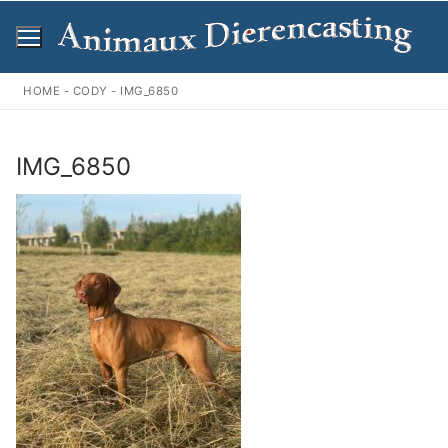
Ga
naar
de
inhoud
HOME
-
CODY
-
IMG_6850
IMG_6850