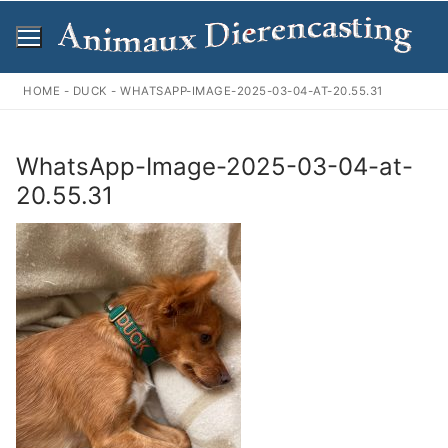
Ga
naar
de
inhoud
HOME
-
DUCK
-
WHATSAPP-IMAGE-2025-03-04-AT-20.55.31
WhatsApp-Image-2025-03-04-at-
20.55.31