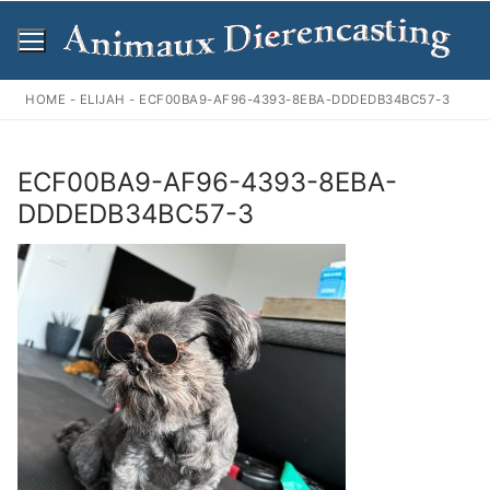
Ga
naar
de
inhoud
HOME
-
ELIJAH
-
ECF00BA9-AF96-4393-8EBA-DDDEDB34BC57-3
ECF00BA9-AF96-4393-8EBA-
DDDEDB34BC57-3