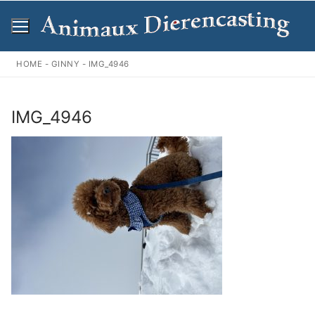
Ga
naar
de
inhoud
HOME
-
GINNY
-
IMG_4946
IMG_4946