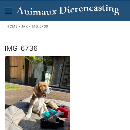
Ga
naar
de
inhoud
HOME
-
JAX
-
IMG_6736
IMG_6736