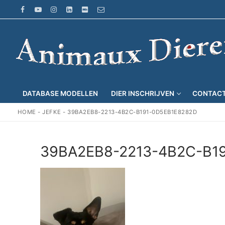
Ga
naar
de
inhoud
DATABASE MODELLEN
DIER INSCHRIJVEN
CONTAC
HOME
-
JEFKE
-
39BA2EB8-2213-4B2C-B191-0D5EB1E8282D
39BA2EB8-2213-4B2C-B1