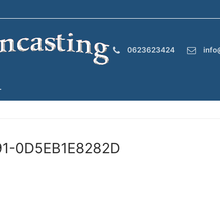
0623623424
info
T
91-0D5EB1E8282D