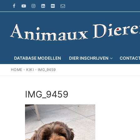
Ga
naar
de
inhoud
DATABASE MODELLEN
DIER INSCHRIJVEN
CONTAC
HOME
-
KIKI
-
IMG_9459
IMG_9459