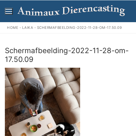
Ga
naar
de
inhoud
HOME
-
LAIKA
-
SCHERMAFBEELDING-2022-11-28-OM-17.50.09
Schermafbeelding-2022-11-28-om-
17.50.09