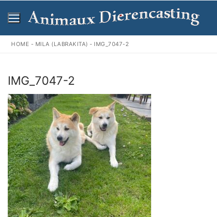
Ga
naar
de
inhoud
HOME
-
MILA (LABRAKITA)
-
IMG_7047-2
IMG_7047-2