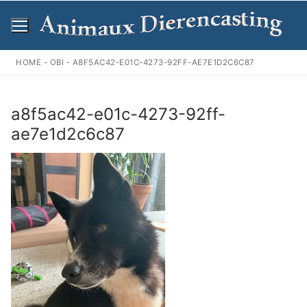
Ga
naar
de
inhoud
HOME
-
OBI
-
A8F5AC42-E01C-4273-92FF-AE7E1D2C6C87
a8f5ac42-e01c-4273-92ff-
ae7e1d2c6c87