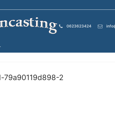
0623623424
info
T
d-79a90119d898-2