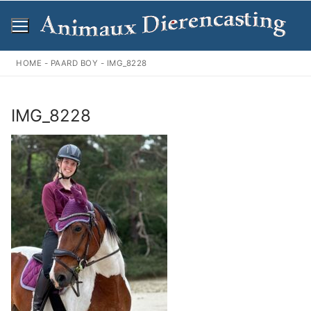
Ga
naar
de
inhoud
HOME
-
PAARD BOY
-
IMG_8228
IMG_8228