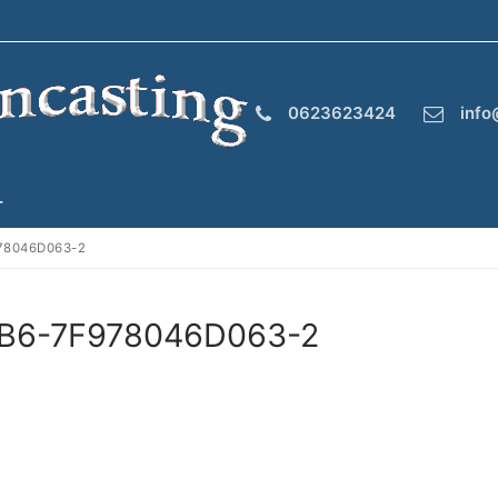
0623623424
info
T
78046D063-2
B6-7F978046D063-2