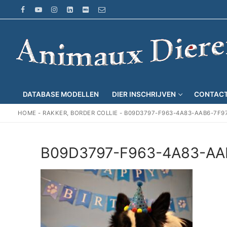
Ga
naar
de
inhoud
DATABASE MODELLEN
DIER INSCHRIJVEN
CONTAC
HOME
-
RAKKER, BORDER COLLIE
-
B09D3797-F963-4A83-AAB6-7F9
B09D3797-F963-4A83-AA