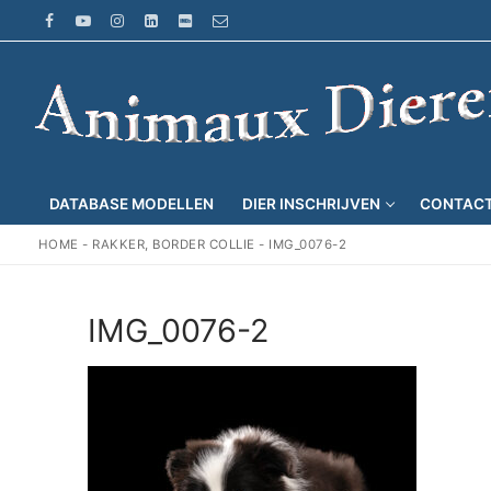
Ga
naar
de
inhoud
DATABASE MODELLEN
DIER INSCHRIJVEN
CONTAC
HOME
-
RAKKER, BORDER COLLIE
-
IMG_0076-2
IMG_0076-2