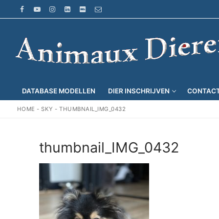
Ga
naar
de
inhoud
DATABASE MODELLEN
DIER INSCHRIJVEN
CONTAC
HOME
-
SKY
-
THUMBNAIL_IMG_0432
thumbnail_IMG_0432