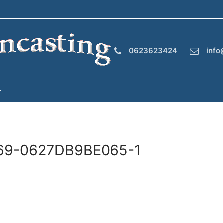
0623623424
info
T
69-0627DB9BE065-1