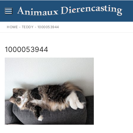
Ga
naar
de
inhoud
HOME
-
TEDDY
-
1000053944
1000053944