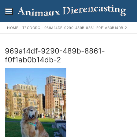
Ga
naar
de
inhoud
HOME
-
TEODORO
-
969A14DF-9290-489B-8861-F0F1AB0B14DB-2
969a14df-9290-489b-8861-
f0f1ab0b14db-2