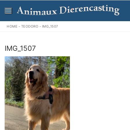
Ga
naar
de
inhoud
HOME
-
TEODORO
-
IMG_1507
IMG_1507