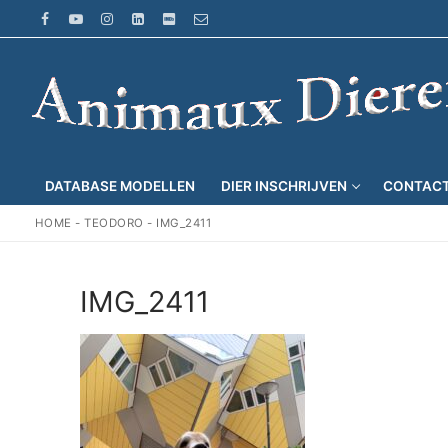
Ga
naar
de
inhoud
DATABASE MODELLEN
DIER INSCHRIJVEN
CONTAC
HOME
-
TEODORO
-
IMG_2411
IMG_2411