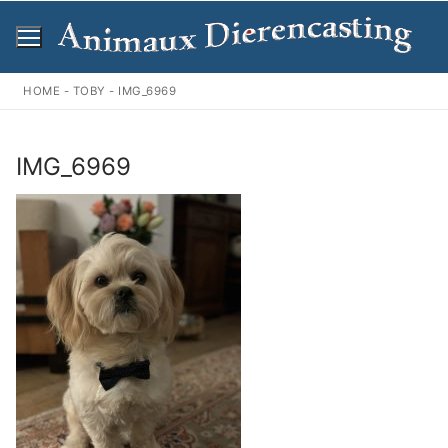
Ga
naar
de
inhoud
HOME
-
TOBY
-
IMG_6969
IMG_6969