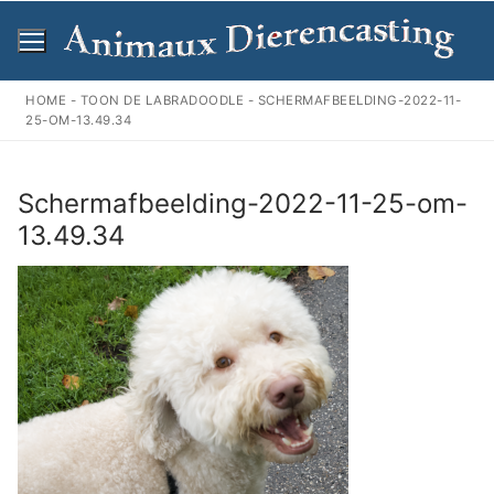
Ga
naar
de
inhoud
HOME
-
TOON DE LABRADOODLE
-
SCHERMAFBEELDING-2022-11-
25-OM-13.49.34
Schermafbeelding-2022-11-25-om-
13.49.34