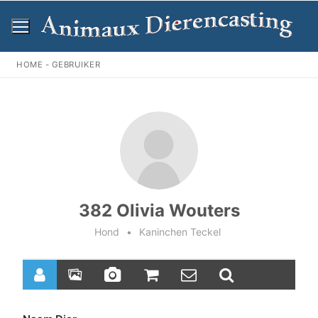
Ga
naar
de
inhoud
HOME
-
GEBRUIKER
382 Olivia Wouters
Hond
•
Kaninchen Teckel